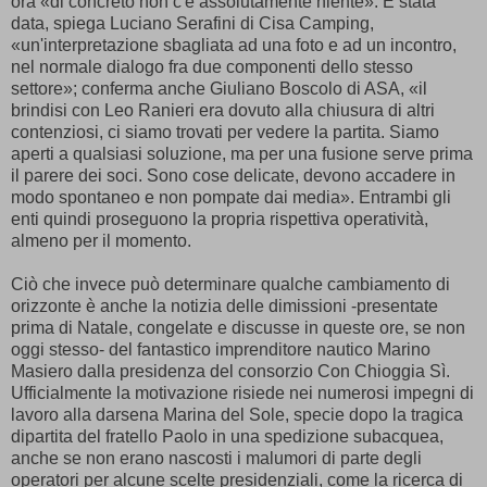
ora «di concreto non c'è assolutamente niente». È stata
data, spiega Luciano Serafini di Cisa Camping,
«un'interpretazione sbagliata ad una foto e ad un incontro,
nel normale dialogo fra due componenti dello stesso
settore»; conferma anche Giuliano Boscolo di ASA, «il
brindisi con Leo Ranieri era dovuto alla chiusura di altri
contenziosi, ci siamo trovati per vedere la partita. Siamo
aperti a qualsiasi soluzione, ma per una fusione serve prima
il parere dei soci. Sono cose delicate, devono accadere in
modo spontaneo e non pompate dai media». Entrambi gli
enti quindi proseguono la propria rispettiva operatività,
almeno per il momento.
Ciò che invece può determinare qualche cambiamento di
orizzonte è anche la notizia delle dimissioni -presentate
prima di Natale, congelate e discusse in queste ore, se non
oggi stesso- del fantastico imprenditore nautico Marino
Masiero dalla presidenza del consorzio Con Chioggia Sì.
Ufficialmente la motivazione risiede nei numerosi impegni di
lavoro alla darsena Marina del Sole, specie dopo la tragica
dipartita del fratello Paolo in una spedizione subacquea,
anche se non erano nascosti i malumori di parte degli
operatori per alcune scelte presidenziali, come la ricerca di