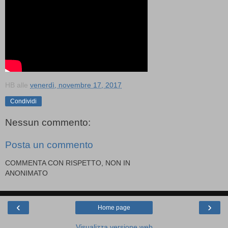
HB
alle
venerdì, novembre 17, 2017
Condividi
Nessun commento:
Posta un commento
COMMENTA CON RISPETTO, NON IN
ANONIMATO
‹
›
Home page
Visualizza versione web