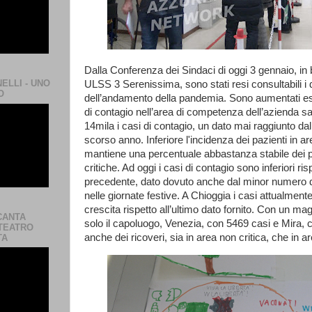
Dalla Conferenza dei Sindaci di oggi 3 gennaio, in b
NELLI - UNO
ULSS 3 Serenissima, sono stati resi consultabili i d
O
dell’andamento della pandemia. Sono aumentati es
di contagio nell’area di competenza dell’azienda sa
14mila i casi di contagio, un dato mai raggiunto dal
scorso anno. Inferiore l'incidenza dei pazienti in ar
mantiene una percentuale abbastanza stabile dei pa
critiche. Ad oggi i casi di contagio sono inferiori ri
precedente, dato dovuto anche dal minor numero di
nelle giornate festive. A Chioggia i casi attualmente
crescita rispetto all’ultimo dato fornito. Con un ma
CANTA
solo il capoluogo, Venezia, con 5469 casi e Mira, 
 TEATRO
anche dei ricoveri, sia in area non critica, che in ar
TA