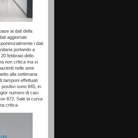
ase ai dati della
ati aggiornati
ponenzialmente i dati
nitaria portando a
 20 febbraio dello
ea non critica ma si
zienti nelle aree
spetto alla settimana
 tamponi effettuati
 positivi sono 845, in
ggior numero di casi
con 872. Sale la curva
ea critica.