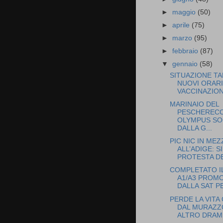
►
maggio
(50)
►
aprile
(75)
►
marzo
(95)
►
febbraio
(87)
▼
gennaio
(58)
SITUAZIONE TA
NUOVI ORAR
VACCINAZION
MARINAIO DEL
PESCHERECC
OLYMPUS S
DALLA G...
PIC NIC IN ME
ALL’ADIGE: 
PROTESTA DE
COMPLETATO I
A1/A3 PROM
DALLA SAT PE
PERDE LA VIT
DAL MURAZZ
ALTRO DRAMM