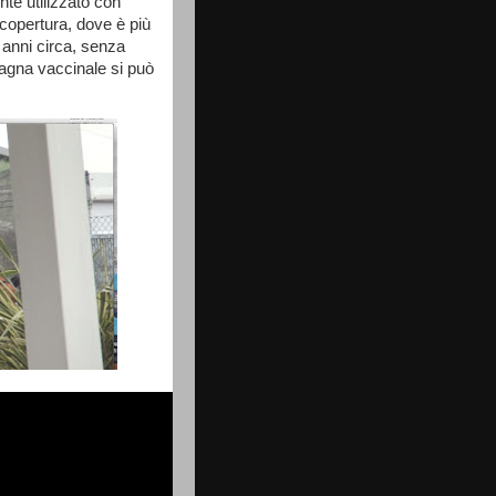
te utilizzato con
 copertura, dove è più
5 anni circa, senza
pagna vaccinale si può