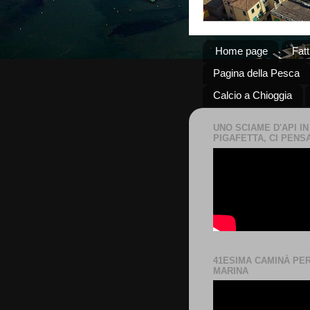
Home page
Fat
Pagina della Pesca
Calcio a Chioggia
UNO SCIAME D'API IN
PIGAFETTA, CI PENS
41ESIMA CAMINÀ PE
MARINA