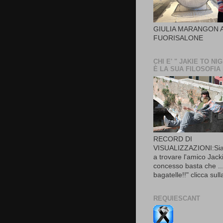
GIULIA MARANGON 
FUORISALONE
CHI E' " JAKIE TO NI
È LA SUA FILOSOFIA 
RECORD DI
VISUALIZZAZIONI:Sia
a trovare l'amico Jacki
concesso basta che ..
bagatelle!!" clicca sull
REQUIESCANT