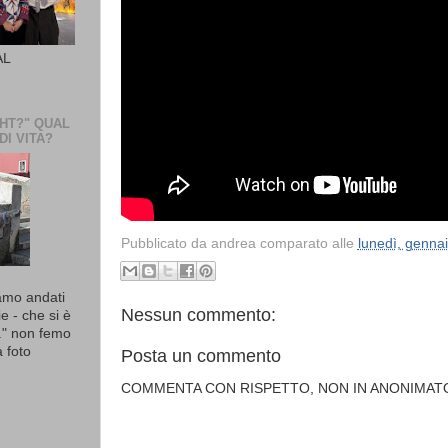
AL
GHT?" QUAL
DI VITA?
Pubblicato da
andrea comparato
alle
lunedì, genna
mo andati
Nessun commento:
e - che si è
." non femo
a foto
Posta un commento
COMMENTA CON RISPETTO, NON IN ANONIMAT