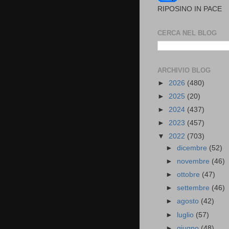
RIPOSINO IN PACE
CERCA NEL BLOG
ARCHIVIO BLOG
►
2026
(480)
►
2025
(20)
►
2024
(437)
►
2023
(457)
▼
2022
(703)
►
dicembre
(52)
►
novembre
(46)
►
ottobre
(47)
►
settembre
(46)
►
agosto
(42)
►
luglio
(57)
►
giugno
(48)