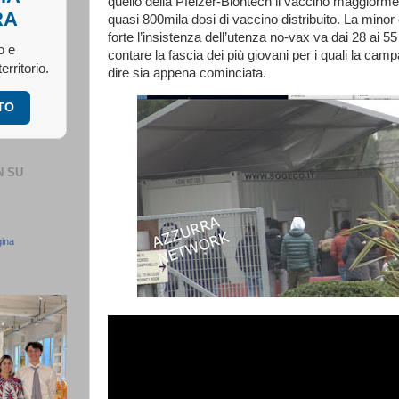
quello della Pfeizer-Biontech il vaccino maggiormen
RA
quasi 800mila dosi di vaccino distribuito. La minor
forte l’insistenza dell’utenza no-vax va dai 28 ai 5
o e
contare la fascia dei più giovani per i quali la cam
erritorio.
dire sia appena cominciata.
ITO
N SU
gina