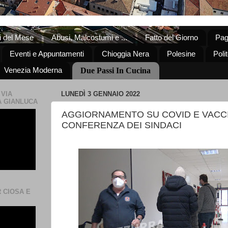
ti del Mese
Abusi, Malcostumi e ...
Fatto del Giorno
Pag
Eventi e Appuntamenti
Chioggia Nera
Polesine
Poli
Venezia Moderna
Due Passi In Cucina
 VIA
LUNEDÌ 3 GENNAIO 2022
A GIANLUCA
AGGIORNAMENTO SU COVID E VACCI
CONFERENZA DEI SINDACI
R CIOSA E