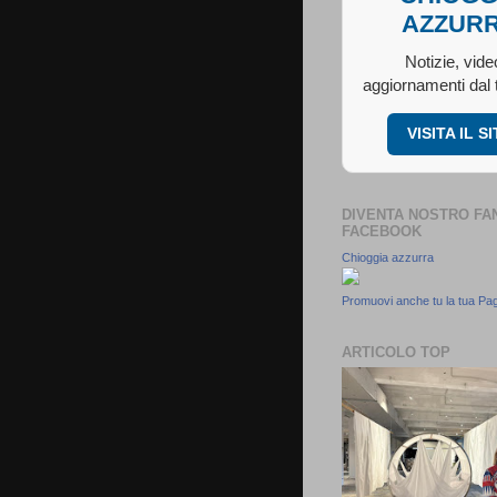
AZZUR
Notizie, vide
aggiornamenti dal t
VISITA IL S
DIVENTA NOSTRO FA
FACEBOOK
Chioggia azzurra
Promuovi anche tu la tua Pa
ARTICOLO TOP