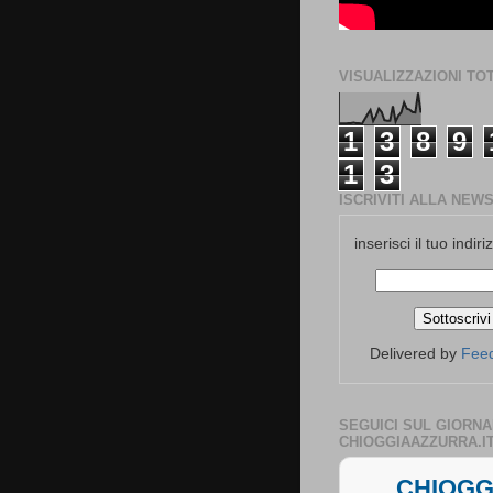
VISUALIZZAZIONI TOT
1
3
8
9
1
3
ISCRIVITI ALLA NEW
inserisci il tuo indiri
Delivered by
Fee
SEGUICI SUL GIORNA
CHIOGGIAAZZURRA.I
CHIOGG