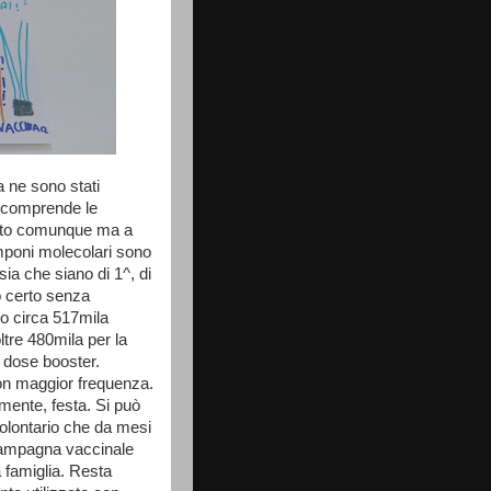
a ne sono stati
e comprende le
rato comunque ma a
tamponi molecolari sono
 sia che siano di 1^, di
o certo senza
no circa 517mila
ltre 480mila per la
 dose booster.
on maggior frequenza.
amente, festa. Si può
 volontario che da mesi
 campagna vaccinale
 famiglia. Resta