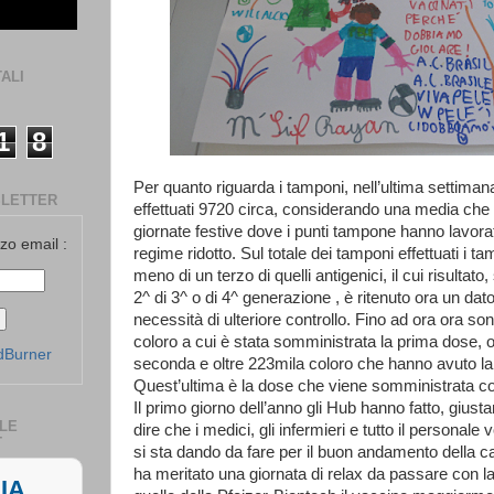
ALI
1
8
Per quanto riguarda i tamponi, nell’ultima settiman
SLETTER
effettuati 9720 circa, considerando una media ch
giornate festive dove i punti tampone hanno lavo
zzo email :
regime ridotto. Sul totale dei tamponi effettuati i 
meno di un terzo di quelli antigenici, il cui risultato,
2^ di 3^ o di 4^ generazione , è ritenuto ora un dat
necessità di ulteriore controllo. Fino ad ora ora so
coloro a cui è stata somministrata la prima dose, o
dBurner
seconda e oltre 223mila coloro che hanno avuto la
Quest’ultima è la dose che viene somministrata c
Il primo giorno dell’anno gli Hub hanno fatto, giust
LE
dire che i medici, gli infermieri e tutto il personale
T
si sta dando da fare per il buon andamento della
ha meritato una giornata di relax da passare con la
IA