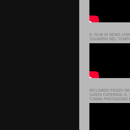
IL FILM DI DENIS VIA
SGUARDO NEL TEMP
RICCARDO PENZO IN
SANTA CATERINA: IL
TORNA PROTAGONIS