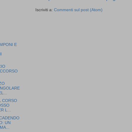
Iscriviti a:
Commenti sul post (Atom)
MPONI E
I
I
IO
OCCORSO
ZZO
SINGOLARE
L...
L CORSO
OSSO
R L...
A CADENDO
O: UN
A...