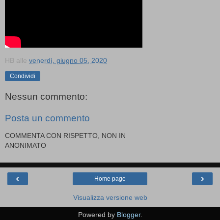
HB
alle
venerdì, giugno 05, 2020
Condividi
Nessun commento:
Posta un commento
COMMENTA CON RISPETTO, NON IN
ANONIMATO
‹
›
Home page
Visualizza versione web
Powered by
Blogger
.